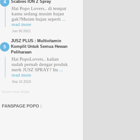
Scabies ION Z Spray
Hai Popo Lovers.. di tempat
kamu sedang musim hujan
gak?Musim hujan seperti
...
Review Catfood Merk
read more
Bolt
Jun 30 2021
JUSZ PLUS : Multivitamin
Komplit Untuk Semua Hewan
Peliharaan
MeO Persian
Hai PopoLovers.. kalian
sudah pernah dengar produk
merk JUSZ SPRAY? Itu
...
read more
Sep 10 2019
Recent Posts Widget
FANSPAGE POPO :