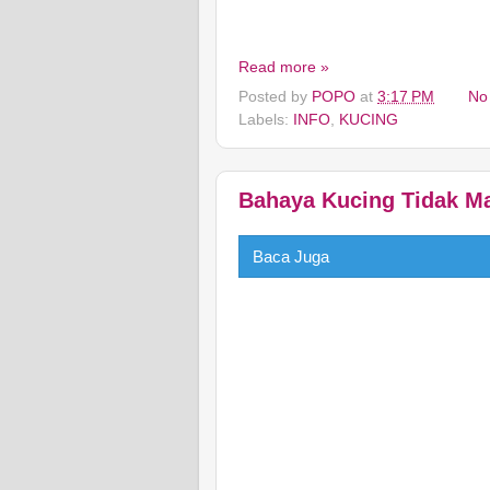
Read more »
Posted by
POPO
at
3:17 PM
No
Labels:
INFO
,
KUCING
Bahaya Kucing Tidak M
Baca Juga