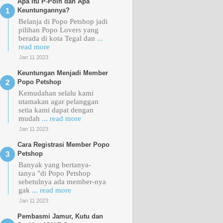
Apa Itu P-Poin dan Apa
MeO Kitten Ocean
Keuntungannya?
Fish
Belanja di Popo Petshop jadi
pilihan Popo Lovers yang
berada di kota Tegal dan
...
read more
Obat Cacing Drontal
Jan 11 2023
Cat Tablet
Keuntungan Menjadi Member
Popo Petshop
Kemudahan selalu kami
utamakan agar pelanggan
Obat Cacing
setia kami dapat dengan
Albenworm Syrup
mudah
... read more
Jan 11 2023
Cara Registrasi Member Popo
Petshop
Lakukan Ini Jika
Kucing Kamu Terkena
Banyak yang bertanya-
Jamur
tanya "di Popo Petshop
sebetulnya ada member-nya
gak
... read more
Jan 11 2023
Obat Tetes Kutu
Kucing dan Anjing
Pembasmi Jamur, Kutu dan
Merk Detick