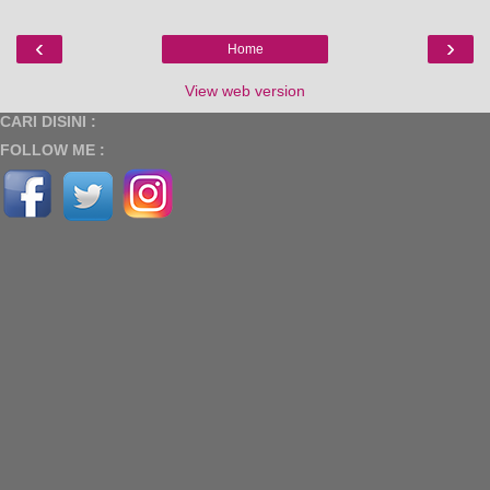
‹
›
Home
View web version
CARI DISINI :
FOLLOW ME :